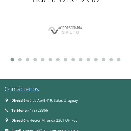
Contáctenos
Dirección:
6 de Abril 419, Salto, Uruguay
Teléfono:
(473) 23366
Dirección:
Hector Miranda 2361 OF. 705
Email:
comercial@facturaexpress.com.uy